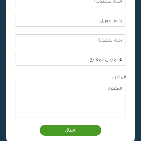
المقترح
ارسال