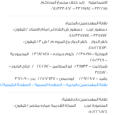
الاسماعيليه زايد خلف مجمع المحاكم
3322151 - 3369784 - 064/3330862
نقابة المهندسين بالبحيرة:
دمنهور غرب دمنهور ش الشاذلى امام الاستاد / تليفون :
3357712 - 045/3357714
كفر الدوار كفر الدوار برج المروه م 2 ش 3 / تليفون :
045/2214730
النوبارية -2350195 / كوم حماده - 3682547 / المحمودية
- 2502349
شبراخيت - 3811133 / ابو المطامير -2402182 / ايتاى البارود-
3441820
رشيد - 2922807 / ابوحمص - 2562737 / بدر - 3621009
نقابة المهندسين بالبحيرة - الصفحه الرسمية - الصفحة الرئيسية | فيسبوك (com
نقابة المهندسين بالدقهلية:
المنصورة غرب السكه القديمه عماره منتصر / تليفون :
050/2260824