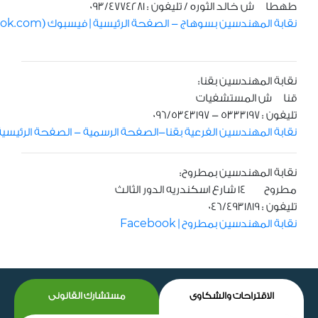
طهطا ش خالد الثوره / تليفون : 093/4774281
نقابة المهندسين بسوهاج - الصفحة الرئيسية | فيسبوك (facebook.com)
نقابة المهندسين بقنا:
قنا ش المستشفيات
تليفون : 5333197 - 096/5343197
نقابة المهندسين الفرعية بقنا-الصفحة الرسمية - الصفحة الرئيسية | فيسبوك (
نقابة المهندسين بمطروح:
مطروح 14 شارع اسكندريه الدور الثالث
تليفون : 046/4931819
نقابة المهندسين بمطروح | Facebook
الاقتراحات والشكاوى
مستشارك القانونى